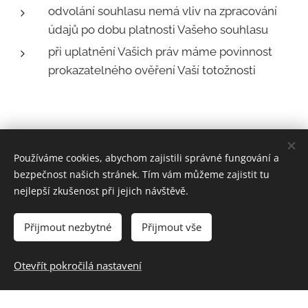
odvolání souhlasu nemá vliv na zpracování
údajů po dobu platnosti Vašeho souhlasu
při uplatnění Vašich práv máme povinnost
prokazatelného ověření Vaší totožnosti
Používáme cookies, abychom zajistili správné fungování a
bezpečnost našich stránek. Tím vám můžeme zajistit tu
Kontakt
Zásady ochrany osobních údajů
|
nejlepší zkušenost při jejich návštěvě.
© 2024 Zahrada, z.s.
Přijmout nezbytné
Přijmout vše
Otevřít pokročilá nastavení
Vytvořeno službou
Webnode
Cookies